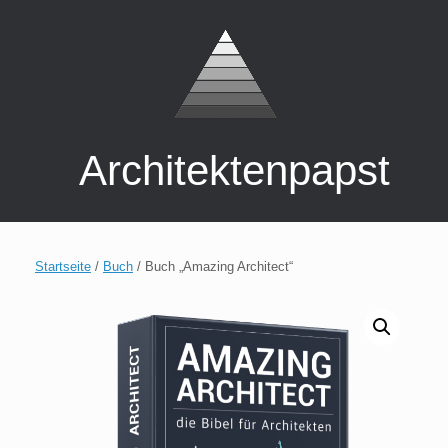
Zum
Inhalt
springen
Architektenpapst
Startseite
/
Buch
/ Buch „Amazing Architect“